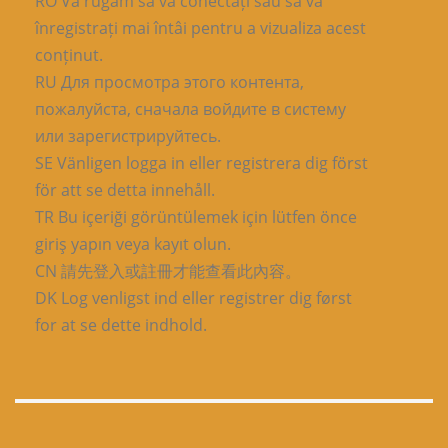
RO Vă rugăm să vă conectați sau să vă
înregistrați mai întâi pentru a vizualiza acest
conținut.
RU Для просмотра этого контента,
пожалуйста, сначала войдите в систему
или зарегистрируйтесь.
SE Vänligen logga in eller registrera dig först
för att se detta innehåll.
TR Bu içeriği görüntülemek için lütfen önce
giriş yapın veya kayıt olun.
CN 請先登入或註冊才能查看此內容。
DK Log venligst ind eller registrer dig først
for at se dette indhold.