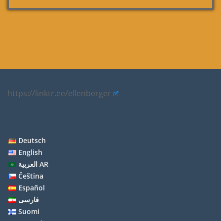
https://linktr.ee/ellenberger
Deutsch
English
العربية AR
Čeština
Español
فارسی
Suomi