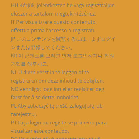
HU Kérjük, jelentkezzen be vagy regisztráljon
először a tartalom megtekintéséhez.
IT Per visualizzare questo contenuto,
effettua prima l'accesso o registrati.
JP このコンテンツを閲覧するには、まずログイ
ンまたは登録してください。
KR 이 콘텐츠를 보려면 먼저 로그인하거나 회원
가입을 해주세요.
NL U dient eerst in te loggen of te
registreren om deze inhoud te bekijken.
NO Vennligst logg inn eller registrer deg
først for å se dette innholdet.
PL Aby zobaczyć tę treść, zaloguj się lub
zarejestruj.
PT Faça login ou registe-se primeiro para
visualizar este conteúdo.