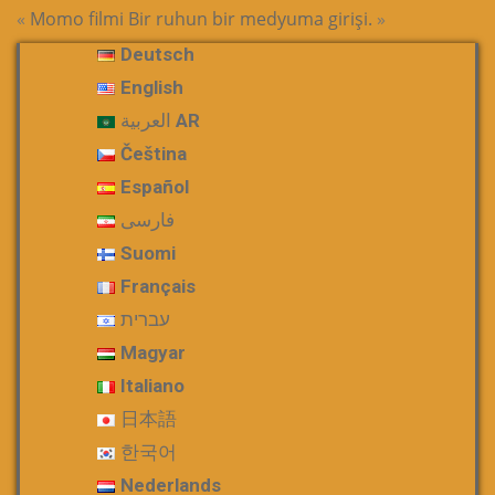
«
Momo filmi
Bir ruhun bir medyuma girişi.
»
Deutsch
English
العربية AR
Čeština
Español
فارسی
Suomi
Français
עברית
Magyar
Italiano
日本語
한국어
Nederlands