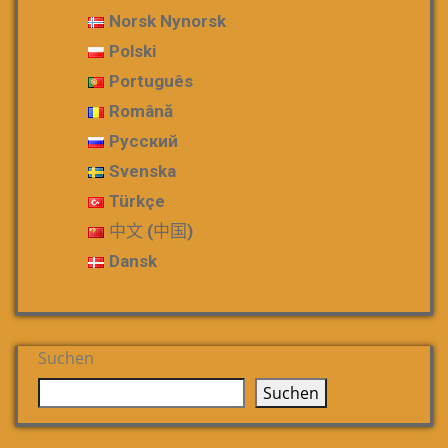
Norsk Nynorsk
Polski
Português
Română
Русский
Svenska
Türkçe
中文 (中国)
Dansk
Suchen
Suchen