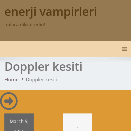
Skip
enerji vampirleri
to
content
onlara dikkat edin!
Tog
Doppler kesiti
Home
Doppler kesiti
March 9,
-