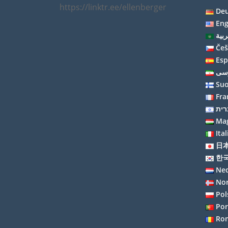
https://linktr.ee/ellenberger
De
Eng
Češ
Esp
سی
Su
Fra
ית
Ma
Ita
日
한
Ned
Nor
Pol
Por
Ro