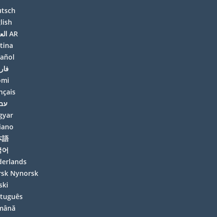
utsch
lish
العربية AR
tina
añol
فار
omi
nçais
עבר
gyar
liano
本語
국어
erlands
sk Nynorsk
ski
tuguês
mână